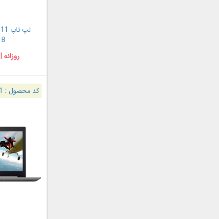
ل
 B
روزانه |
کد محصول :
1