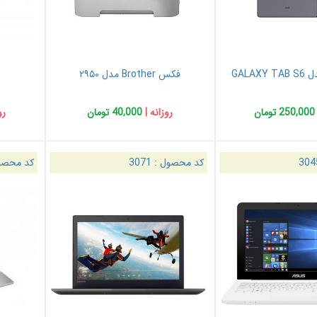
GALA
فکس Brother مدل ۲۹۵۰
250,000 تومان
روزانه |
40,000 تومان
رو
304
کد محصول :
3071
کد محصو