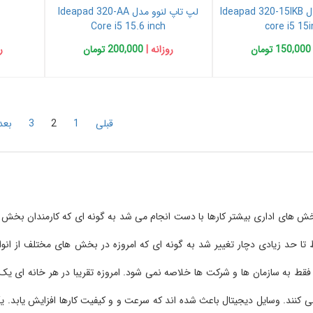
لپ تاپ لنوو مدل Ideapad 320-15IKB
لپ تاپ لنوو مدل Ideapad 320-AA
Core i5 15.6 inch
core i5 15
150,000 تومان
روزانه |
200,000 تومان
ر
قبلی
1
2
3
بعد
ش های اداری بیشتر کارها با دست انجام می شد به گونه ای که کارمندان بخش 
 تا حد زیادی دچار تغییر شد به گونه ای که امروزه در بخش های مختلف از انواع 
فقط به سازمان ها و شرکت ها خلاصه نمی شود. امروزه تقریبا در هر خانه ای یک ک
ی کنند. وسایل دیجیتال باعث شده اند که سرعت و و کیفیت کارها افزایش یابد. یکی