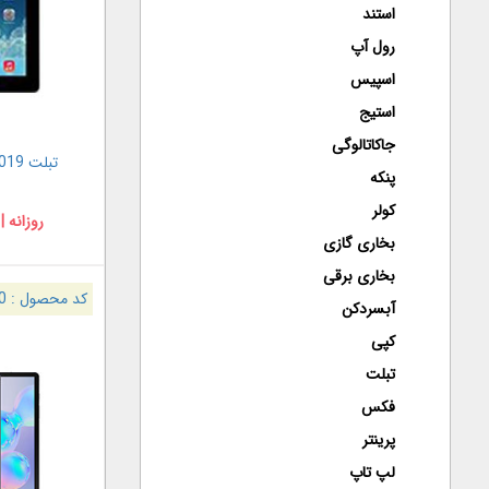
استند
رول آپ
اسپیس
استیج
جاکاتالوگی
تبلت Apple ipad Air 2019
پنکه
کولر
روزانه |
بخاری گازی
بخاری برقی
کد محصول :
0
آبسردکن
کپی
تبلت
فکس
پرینتر
لپ تاپ