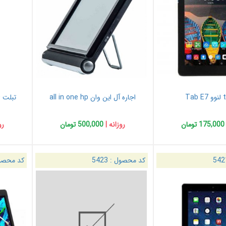
Ta
اجاره آل این وان all in one hp
تبلت 10 اینچ سامسونگ TAB A
175,000 تومان
روزانه |
500,000 تومان
رو
542
کد محصول :
5423
کد محصو