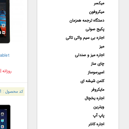
میکسر
میکروفون
دستگاه ترجمه همزمان
پکیج صوتی
اجاره بی سیم واکی تاکی
میز
اجاره میز و صندلی
tablet لنوو b E7
چای ساز
روزانه |
اسپرسوساز
کلمن شیشه ای
مایکروفر
کد محصول :
1
اجاره یخچال
ویترین
پاپ آپ
اجاره کانتر