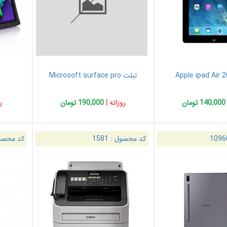
تبلت Microsoft surface pro
140,000 تومان
روزانه |
190,000 تومان
ر
1096
کد محصول :
1581
کد محصو