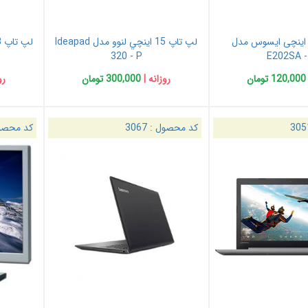
پ تاپ 11 اینچی ایسوس مدل
لپ تاپ 15 اينچي لنوو مدل Ideapad
ل
320 - P
E202SA -
120,000 تومان
روزانه |
300,000 تومان
رو
305
کد محصول :
3067
کد محصو