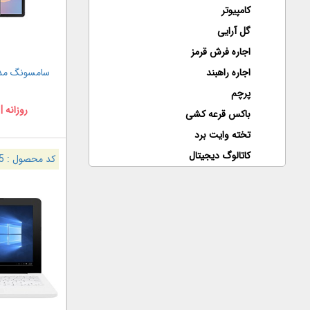
کامپیوتر
گل آرایی
اجاره فرش قرمز
اجاره راهبند
سامسونگ مدل XY TAB S6
پرچم
روزانه |
باکس قرعه کشی
تخته وایت برد
کاتالوگ دیجیتال
کد محصول :
5