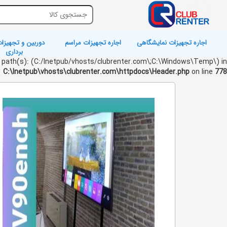
اجاره تجهیزات نمایشگاهی
اجاره تجهیزات مراسم
دوربین و تجهیزات
برداری
wed path(s): (C:/Inetpub/vhosts/clubrenter.com\;C:\Windows\Temp\) in
C:\Inetpub\vhosts\clubrenter.com\httpdocs\Header.php
on line
778