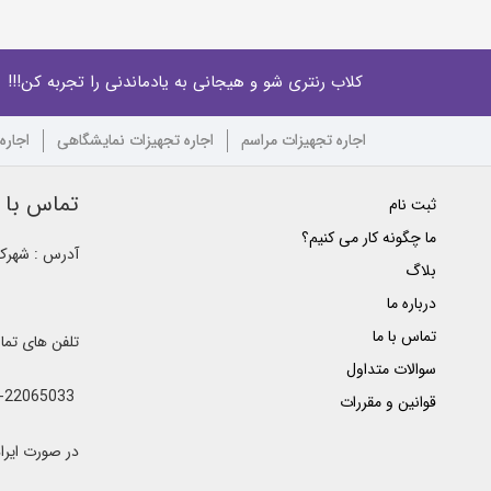
کلاب رنتری شو و هیجانی به یادماندنی را تجربه کن!!!
اجاره تجهیزات مراسم
اجاره تجهیزات نمایشگاهی
اجاره
تماس با ک
ثبت نام
ما چگونه کار می کنیم؟
آدرس : شهرک غ
بلاگ
درباره ما
تماس با ما
تلفن های تم
سوالات متداول
021-22065033 - 021-22368641 - 021-22368642 - 021-22368643 - 0912-5852445
قوانین و مقررات
در صورت ایراد یا اشغال خطوط 