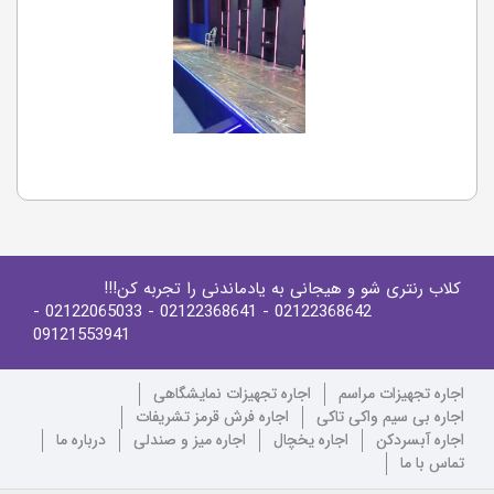
کلاب رنتری شو و هیجانی به یادماندنی را تجربه کن!!!
-
- 02122065033
- 02122368641
02122368642
09121553941
اجاره تجهیزات مراسم
اجاره تجهیزات نمایشگاهی
اجاره بی سیم واکی تاکی
اجاره فرش قرمز تشریفات
اجاره آبسردکن
اجاره یخچال
اجاره میز و صندلی
درباره ما
تماس با ما