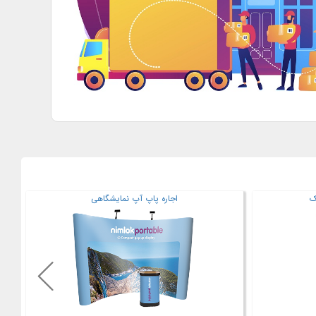
ک
اجاره آبسردکن ایستاده مجیک