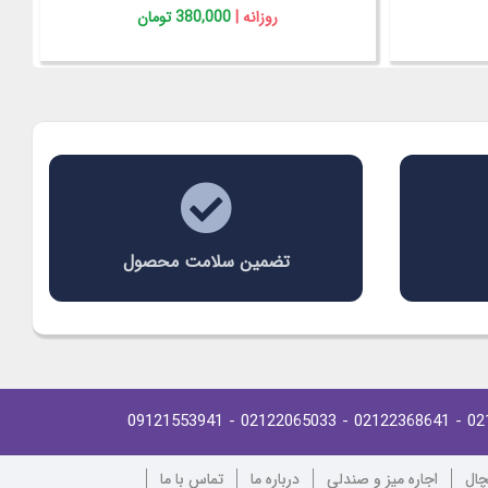
روزانه |
80,000 تومان
تضمین سلامت محصول
- 09121553941
- 02122065033
- 02122368641
02
چال
اجاره میز و صندلی
درباره ما
تماس با ما