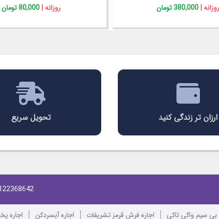
روزانه |
80,000 تومان
روزانه |
80,000 تومان
ارزان تر زندگی کنید
تحویل سریع
122368642
 بی سیم واکی تاکی
اجاره فرش قرمز تشریفات
اجاره آبسردکن
اجاره یخ