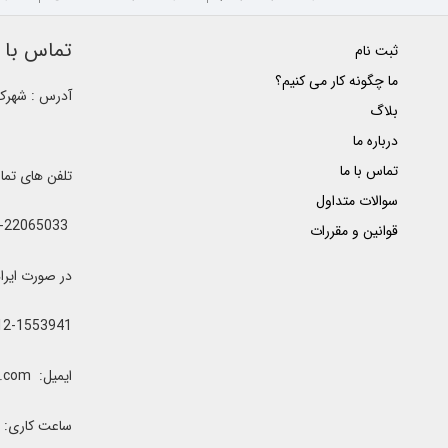
تماس با ک
ثبت نام
ما چگونه کار می کنیم؟
آدرس : شهرک غ
بلاگ
درباره ما
تماس با ما
تلفن های تم
سوالات متداول
021-22065033 - 021-22368641 - 021-22368642 - 021-22368643 - 0912-5852445
قوانین و مقررات
در صورت ایراد یا اشغال خطوط 
12-1553941
ایمیل: clubrenter@gmail.com
ساعت کاری: همه رو