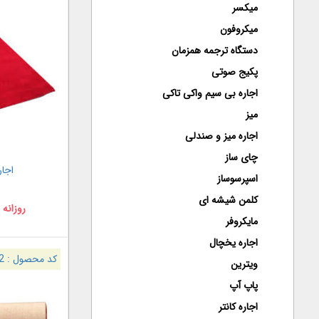
میکسر
میکروفون
دستگاه ترجمه همزمان
پکیج صوتی
اجاره بی سیم واکی تاکی
میز
اجاره میز و صندلی
چای ساز
اجار
اسپرسوساز
کلمن شیشه ای
روزانه 
مایکروفر
اجاره یخچال
کد محصول :
2
ویترین
پاپ آپ
اجاره کانتر