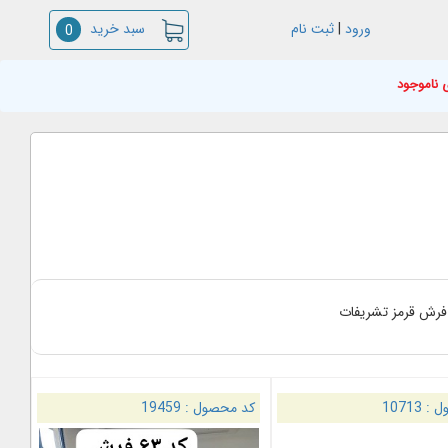
سبد خرید
ورود
|
ثبت نام
0
 ناموجود
 فرش قرمز تشریفات
ل :
10713
کد محصول :
19459