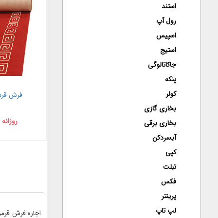
استند
رول آپ
اسپیس
استیج
جاکاتالوگی
پنکه
کولر
فرش قرم
بخاری گازی
روزانه 
بخاری برقی
آبسردکن
کپی
تبلت
فکس
پرینتر
لپ تاپ
اجاره فرش قرمز