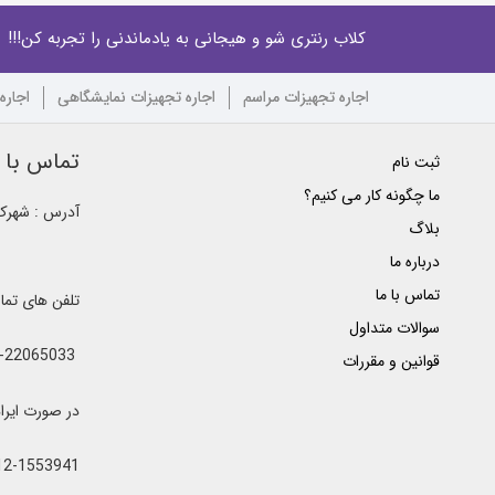
کلاب رنتری شو و هیجانی به یادماندنی را تجربه کن!!!
اجاره تجهیزات مراسم
اجاره تجهیزات نمایشگاهی
اجاره
تماس با ک
ثبت نام
ما چگونه کار می کنیم؟
آدرس : شهرک غ
بلاگ
درباره ما
تماس با ما
تلفن های تم
سوالات متداول
021-22065033 - 021-22368641 - 021-22368642 - 021-22368643 - 0912-5852445
قوانین و مقررات
در صورت ایراد یا اشغال خطوط 
12-1553941