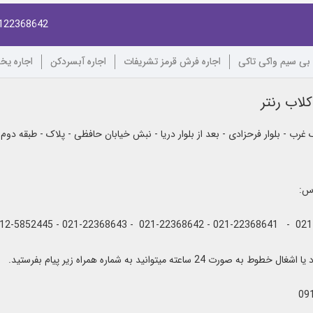
122368642
 بی سیم واکی تاکی
اجاره فرش قرمز تشریفات
اجاره آبسردکن
اجاره یخ
لاب رنتر
رب - بلوار فرحزادی - بعد از بلوار دریا - نبش خیابان حافظی - پلاک - طبقه دوم
اس:
به صورت 24 ساعته میتوانید به شماره همراه زیر پیام بفرستید.
09