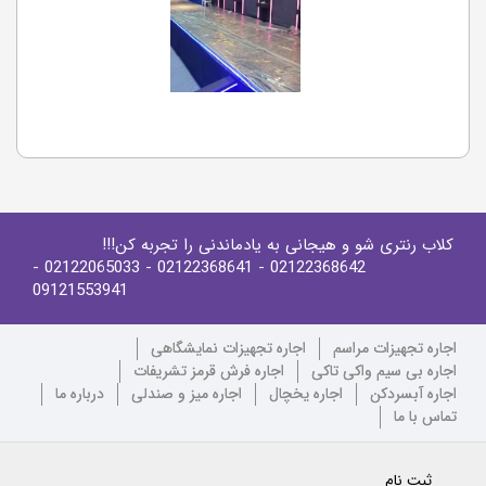
کلاب رنتری شو و هیجانی به یادماندنی را تجربه کن!!!
-
- 02122065033
- 02122368641
02122368642
09121553941
اجاره تجهیزات مراسم
اجاره تجهیزات نمایشگاهی
اجاره بی سیم واکی تاکی
اجاره فرش قرمز تشریفات
اجاره آبسردکن
اجاره یخچال
اجاره میز و صندلی
درباره ما
تماس با ما
ثبت نام