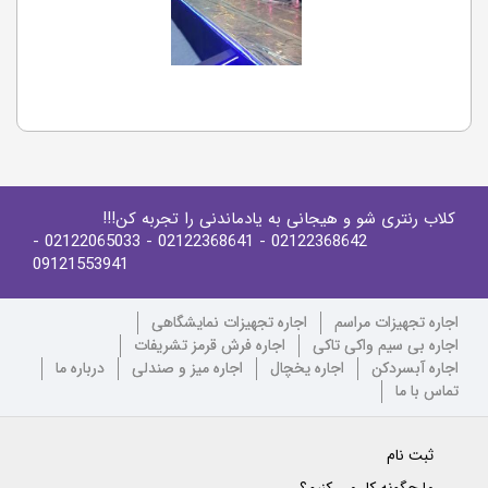
کلاب رنتری شو و هیجانی به یادماندنی را تجربه کن!!!
-
- 02122065033
- 02122368641
02122368642
09121553941
اجاره تجهیزات مراسم
اجاره تجهیزات نمایشگاهی
اجاره بی سیم واکی تاکی
اجاره فرش قرمز تشریفات
اجاره آبسردکن
اجاره یخچال
اجاره میز و صندلی
درباره ما
تماس با ما
ثبت نام