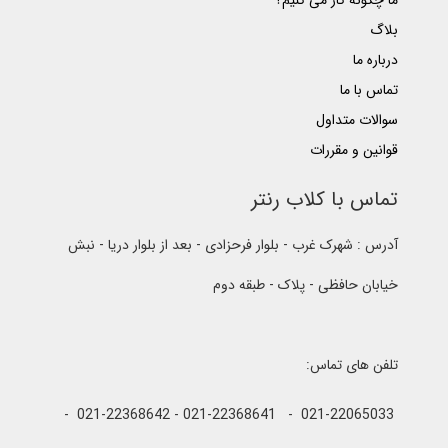
ما چگونه کار می کنیم؟
بلاگ
درباره ما
تماس با ما
سوالات متداول
قوانین و مقررات
تماس با کلاب رنتر
آدرس : شهرک غرب - بلوار فرحزادی - بعد از بلوار دریا - نبش
خیابان حافظی - پلاک - طبقه دوم
تلفن های تماس:
021-22065033 - 021-22368641 - 021-22368642 -