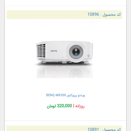
کد محصول :
10896
ویدئو پروژکتور BENQ MX550
روزانه |
320,000 تومان
کد محصول :
10891