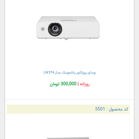
ویدئو پروژکتور پاناسونیک مدل LW374
روزانه |
300,000 تومان
کد محصول :
5501