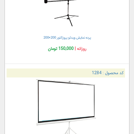
پرده نمایش ویدئو پروژکتور 200×200
روزانه |
150,000 تومان
کد محصول :
1284