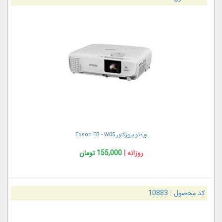
ویدئو پروژکتور Epson EB - W05
روزانه |
155,000 تومان
کد محصول :
10883