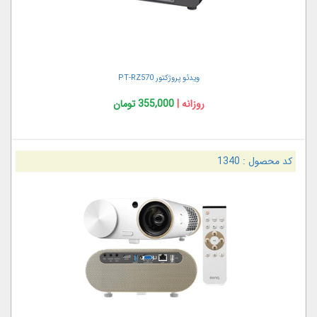
ویدئو پروژکتور PT-RZ570
روزانه |
355,000 تومان
کد محصول :
1340