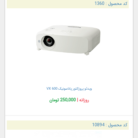
کد محصول :
1360
ویدئو پروژکتور پاناسونیک VX 600
روزانه |
250,000 تومان
کد محصول :
10894