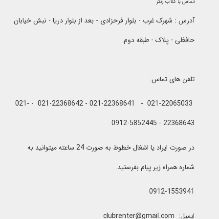
تماس با کلاب رنتر
آدرس : شهرک غرب - بلوار فرحزادی - بعد از بلوار دریا - نبش خیابان
حافظی - پلاک - طبقه دوم
تلفن های تماس:
021-22065033 - 021-22368641 - 021-22368642 - 021-
22368643 - 0912-5852445
در صورت ایراد یا اشغال خطوط به صورت 24 ساعته میتوانید به
شماره همراه زیر پیام بفرستید.
0912-1553941
ایمیل: clubrenter@gmail.com