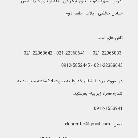
آدرس : شهرک غرب - بلوار فرحزادی - بعد از بلوار دریا - نبش
خیابان حافظی - پلاک - طبقه دوم
تلفن های تماس:
021-22065033 - 021-22368641 - 021-22368642 -
021-22368643 - 0912-5852445
در صورت ایراد یا اشغال خطوط به صورت 24 ساعته میتوانید به
شماره همراه زیر پیام بفرستید.
0912-1553941
ایمیل: clubrenter@gmail.com