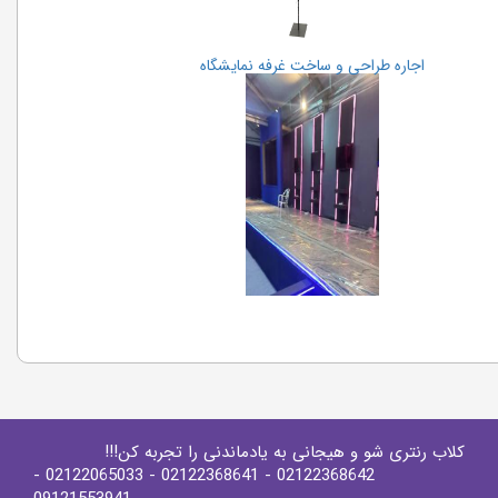
اجاره طراحی و ساخت غرفه نمایشگاه
کلاب رنتری شو و هیجانی به یادماندنی را تجربه کن!!!
-
- 02122065033
- 02122368641
02122368642