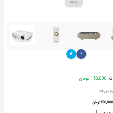
ه:
150,000
تومان
150,000تومان