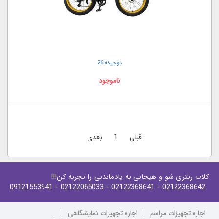
دوچرخه 26
ناموجود
قبلی
1
بعدی
کلاب رنتری شو و هیجانی به یادماندنی را تجربه کن!!!
- 09121553941
- 02122065033
- 02122368641
02122368642
اجاره تجهیزات مراسم
اجاره تجهیزات نمایشگاهی