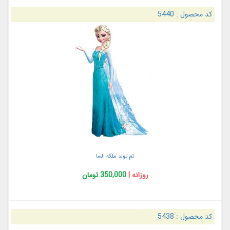
کد محصول :
5440
تم تولد ملکه السا
روزانه |
350,000 تومان
کد محصول :
5438