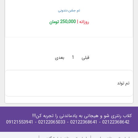
تم جشن دندونی
روزانه |
250,000 تومان
قبلی
1
بعدی
تم تولد
کلاب رنتری شو و هیجانی به یادماندنی را تجربه کن!!!
- 09121553941
- 02122065033
- 02122368641
02122368642