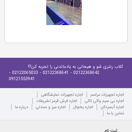
کلاب رنتری شو و هیجانی به یادماندنی را تجربه کن!!!
-
- 02122065033
- 02122368641
02122368642
09121553941
اجاره تجهیزات مراسم
اجاره تجهیزات نمایشگاهی
اجاره بی سیم واکی تاکی
اجاره فرش قرمز تشریفات
اجاره آبسردکن
اجاره یخچال
اجاره میز و صندلی
درباره ما
تماس با ما
ثبت نام