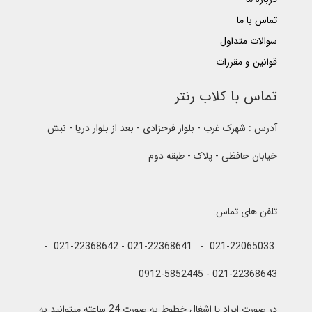
تماس با ما
سوالات متداول
قوانین و مقررات
تماس با کلاب رنتر
آدرس : شهرک غرب - بلوار فرحزادی - بعد از بلوار دریا - نبش
خیابان حافظی - پلاک - طبقه دوم
تلفن های تماس:
021-22065033 - 021-22368641 - 021-22368642 -
021-22368643 - 0912-5852445
در صورت ایراد یا اشغال خطوط به صورت 24 ساعته میتوانید به