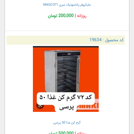
مایکروفر پاناسونیک سری NNGD371
روزانه |
200,000 تومان
کد محصول :
19634
گرم کن غذا 50 پرسی
روزانه |
500,000 تومان