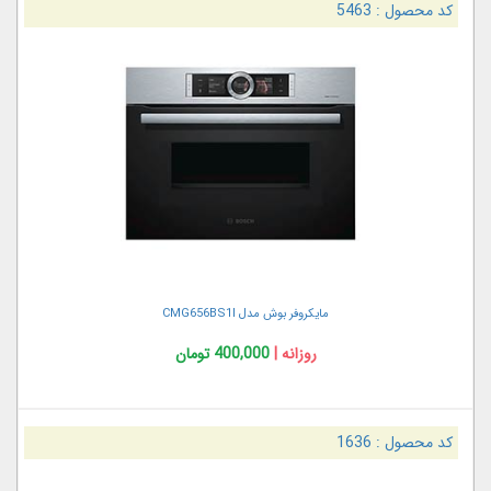
کد محصول :
5463
مايكروفر بوش مدل CMG656BS1I
روزانه |
400,000 تومان
کد محصول :
1636