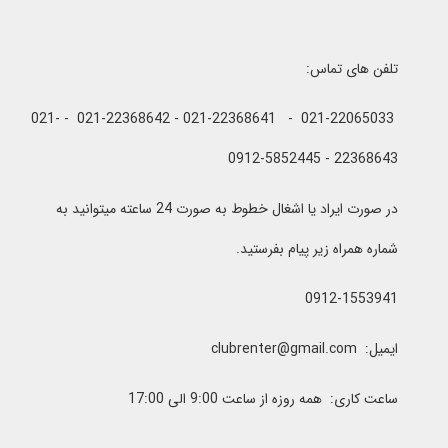
تلفن های تماس:
021-22065033 - 021-22368641 - 021-22368642 - 021-
22368643 - 0912-5852445
در صورت ایراد یا اشغال خطوط به صورت 24 ساعته میتوانید به
شماره همراه زیر پیام بفرستید.
0912-1553941
ایمیل: clubrenter@gmail.com
ساعت کاری: همه روزه از ساعت 9:00 الی 17:00