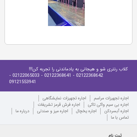
کلاب رنتری شو و هیجانی به یادماندنی را تجربه کن!!!
-
- 02122065033
- 02122368641
02122368642
09121553941
اجاره تجهیزات مراسم
اجاره تجهیزات نمایشگاهی
اجاره بی سیم واکی تاکی
اجاره فرش قرمز تشریفات
اجاره آبسردکن
اجاره یخچال
اجاره میز و صندلی
درباره ما
تماس با ما
ثبت نام