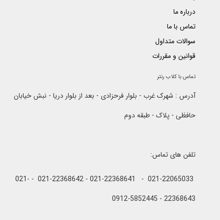
درباره ما
تماس با ما
سوالات متداول
قوانین و مقررات
تماس با کلاب رنتر
آدرس : شهرک غرب - بلوار فرحزادی - بعد از بلوار دریا - نبش خیابان
حافظی - پلاک - طبقه دوم
تلفن های تماس:
021-22065033 - 021-22368641 - 021-22368642 - 021-
22368643 - 0912-5852445