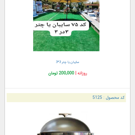
سایبان یا چتر 3*3
روزانه |
200,000 تومان
کد محصول :
5125