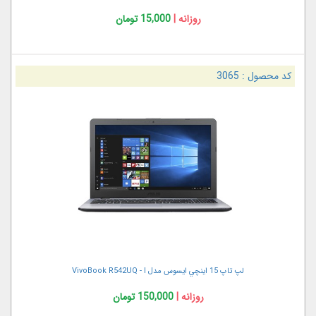
روزانه |
15,000 تومان
کد محصول :
3065
لپ تاپ 15 اينچي ايسوس مدل VivoBook R542UQ - I
روزانه |
150,000 تومان