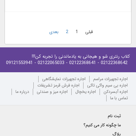
قبلی
1
2
بعدی
کلاب رنتری شو و هیجانی به یادماندنی را تجربه کن!!!
- 09121553941
- 02122065033
- 02122368641
02122368642
اجاره تجهیزات مراسم
اجاره تجهیزات نمایشگاهی
اجاره بی سیم واکی تاکی
اجاره فرش قرمز تشریفات
اجاره آبسردکن
اجاره یخچال
اجاره میز و صندلی
درباره ما
تماس با ما
ثبت نام
ما چگونه کار می کنیم؟
بلاگ