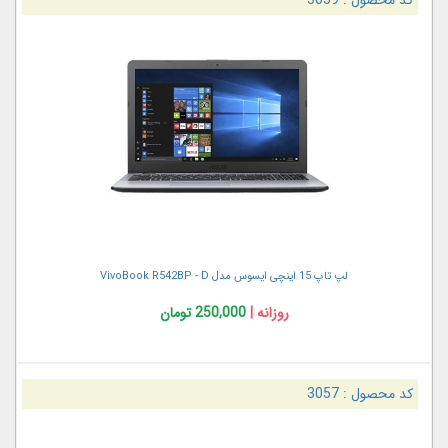
کد محصول :
3059
لپ تاپ 15 اینچی ایسوس مدل VivoBook R542BP - D
روزانه |
250,000 تومان
کد محصول :
3057