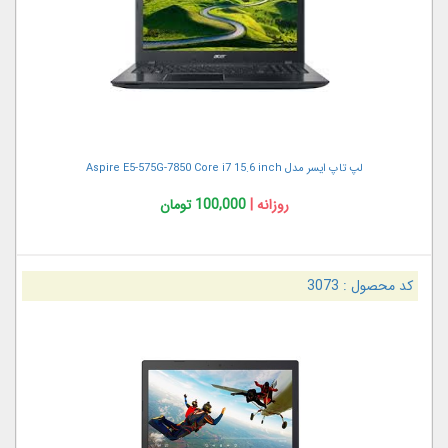
لپ تاپ ایسر مدل Aspire E5-575G-7850 Core i7 15.6 inch
روزانه |
100,000 تومان
کد محصول :
3073