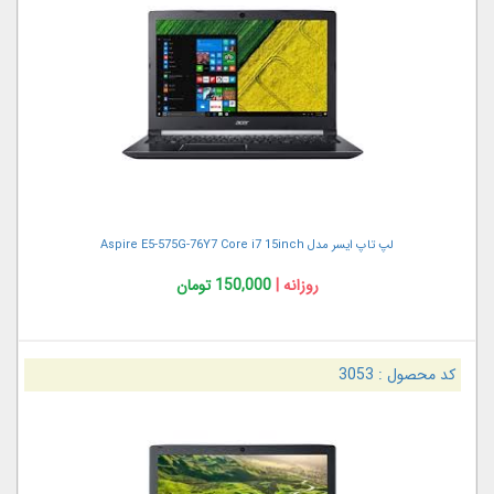
لپ تاپ ایسر مدل Aspire E5-575G-76Y7 Core i7 15inch
روزانه |
150,000 تومان
کد محصول :
3053