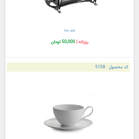
شف غذا
روزانه |
50,000 تومان
کد محصول :
5158