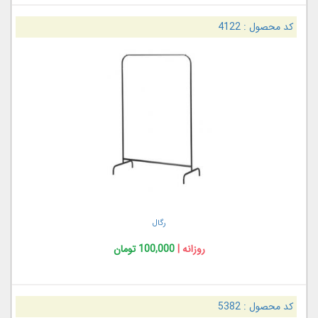
کد محصول :
4122
رگال
روزانه |
100,000 تومان
کد محصول :
5382