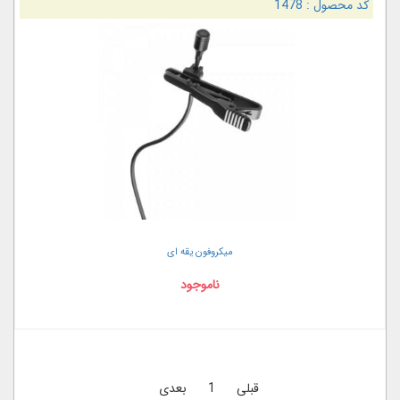
کد محصول :
1478
میکروفون یقه ای
ناموجود
قبلی
1
بعدی