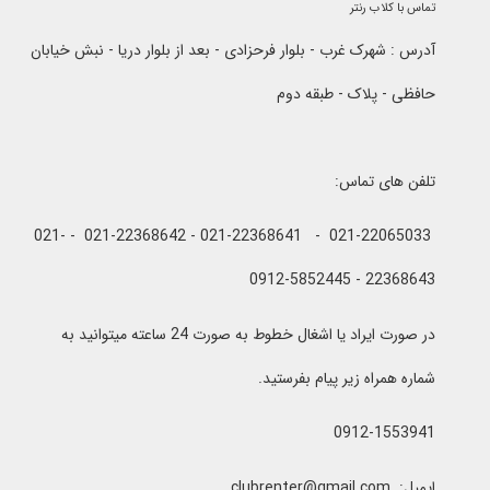
تماس با کلاب رنتر
آدرس : شهرک غرب - بلوار فرحزادی - بعد از بلوار دریا - نبش خیابان
حافظی - پلاک - طبقه دوم
تلفن های تماس:
021-22065033 - 021-22368641 - 021-22368642 - 021-
22368643 - 0912-5852445
در صورت ایراد یا اشغال خطوط به صورت 24 ساعته میتوانید به
شماره همراه زیر پیام بفرستید.
0912-1553941
ایمیل: clubrenter@gmail.com