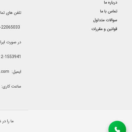
درباره ما
تماس با ما
تلفن های تم
سوالات متداول
021-22065033 - 021-22368641 - 021-22368642 - 021-22368643 - 0912-5852445
قوانین و مقررات
در صورت ایراد یا اشغال خطوط 
12-1553941
ایمیل: clubrenter@gmail.com
ساعت کاری: همه رو
ما را در 