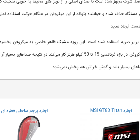
 SM58 به سیستم نویز گیر و ضد شوک مجهز شده است تا صدای اصلی را از نویز های محیط به خو
برابر ضربه استفاده شده است. این رویه مشبک ظاهر خاصی به میکروفن بخشیده 
خاموش و روشن کردن دستگاه به سادگی انجام شود. این میکروفن در بازه فرکانسی 15 تا 50 
اهای بسیار بلند و گوش خراش هم پخش نمی‌شود.
اجاره MSI GT83 Titan
اجاره پرچم ساحلی قطره ای