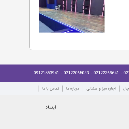
- 09121553941
- 02122065033
- 02122368641
02
چال
اجاره میز و صندلی
درباره ما
تماس با ما
اینماد