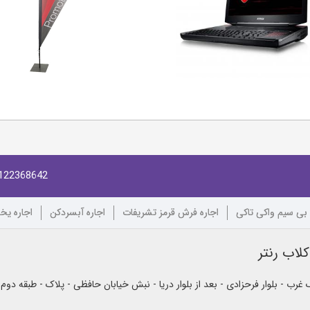
122368642
 بی سیم واکی تاکی
اجاره فرش قرمز تشریفات
اجاره آبسردکن
اجاره یخ
لاب رنتر
رب - بلوار فرحزادی - بعد از بلوار دریا - نبش خیابان حافظی - پلاک - طبقه دوم