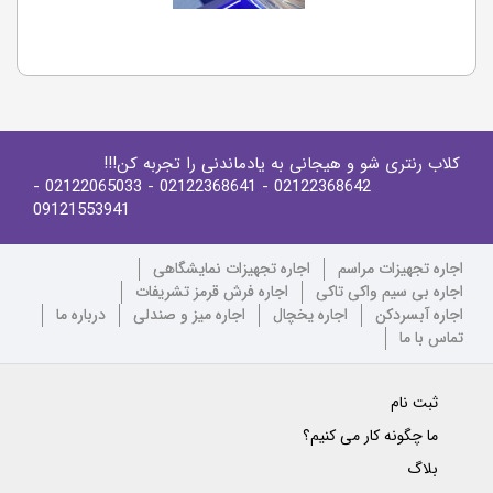
کلاب رنتری شو و هیجانی به یادماندنی را تجربه کن!!!
-
- 02122065033
- 02122368641
02122368642
09121553941
اجاره تجهیزات مراسم
اجاره تجهیزات نمایشگاهی
اجاره بی سیم واکی تاکی
اجاره فرش قرمز تشریفات
اجاره آبسردکن
اجاره یخچال
اجاره میز و صندلی
درباره ما
تماس با ما
ثبت نام
ما چگونه کار می کنیم؟
بلاگ