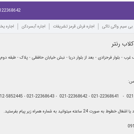
122368642
 بی سیم واکی تاکی
اجاره فرش قرمز تشریفات
اجاره آبسردکن
اجاره یخ
لاب رنتر
رب - بلوار فرحزادی - بعد از بلوار دریا - نبش خیابان حافظی - پلاک - طبقه دوم
اس:
به صورت 24 ساعته میتوانید به شماره همراه زیر پیام بفرستید.
09