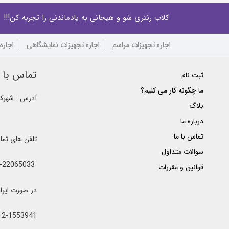
کلاب رنتری شو و هیجانی به یادماندنی را تجربه کن!!!
اجاره تجهیزات مراسم
اجاره تجهیزات نمایشگاهی
اجاره
تماس با ک
ثبت نام
ما چگونه کار می کنیم؟
آدرس : شهرک غ
بلاگ
درباره ما
تماس با ما
تلفن های تم
سوالات متداول
021-22065033 - 021-22368641 - 021-22368642 - 021-22368643 - 0912-5852445
قوانین و مقررات
در صورت ایراد یا اشغال خطوط 
12-1553941