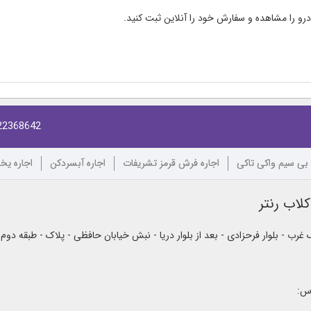
و را مشاهده و سفارش خود را آنلاین ثبت کنید.
22368642
 بی سیم واکی تاکی
اجاره فرش قرمز تشریفات
اجاره آبسردکن
اجاره یخ
لاب رنتر
رب - بلوار فرحزادی - بعد از بلوار دریا - نبش خیابان حافظی - پلاک - طبقه دوم
اس: