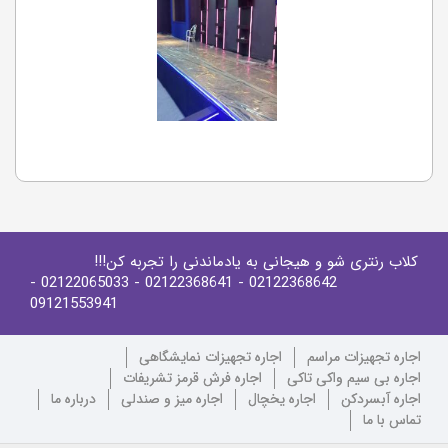
کلاب رنتری شو و هیجانی به یادماندنی را تجربه کن!!!
-
- 02122065033
- 02122368641
02122368642
09121553941
اجاره تجهیزات مراسم
اجاره تجهیزات نمایشگاهی
اجاره بی سیم واکی تاکی
اجاره فرش قرمز تشریفات
اجاره آبسردکن
اجاره یخچال
اجاره میز و صندلی
درباره ما
تماس با ما