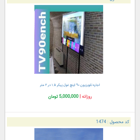
اجاره تلویزیون ۹۰ اینچ غول پیکر ۱.۵ در ۲ متر
روزانه |
5,000,000 تومان
کد محصول :
1474