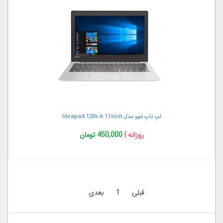
لپ تاپ لنوو مدل Ideapad 120s-A 11inch
روزانه |
450,000 تومان
قبلی
1
بعدی