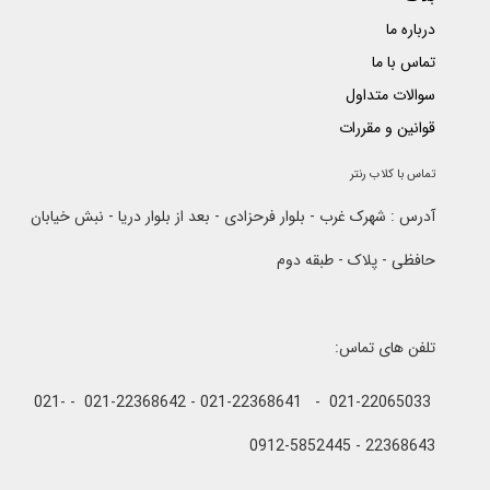
درباره ما
تماس با ما
سوالات متداول
قوانین و مقررات
تماس با کلاب رنتر
آدرس : شهرک غرب - بلوار فرحزادی - بعد از بلوار دریا - نبش خیابان
حافظی - پلاک - طبقه دوم
تلفن های تماس:
021-22065033 - 021-22368641 - 021-22368642 - 021-
22368643 - 0912-5852445