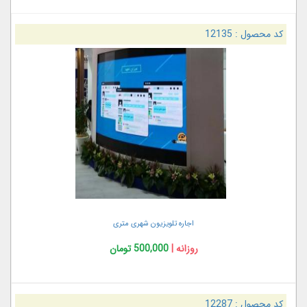
کد محصول :
12135
اجاره تلویزیون شهری متری
روزانه |
500,000 تومان
کد محصول :
12287