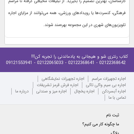
کارشناسان، بهترین تصمیم را بگیرید. از تبلیغات محیطی گرفته تا مراسم
فرهنگی، کنسرت‌ها یا رویدادهای ورزشی، همه می‌توانند از مزایای اجاره
تلویزیون‌های شهری در این مجموعه بهره‌مند شوند.
کلاب رنتری شو و هیجانی به یادماندنی را تجربه کن!!!
- 09121553941
- 02122065033
- 02122368641
02122368642
اجاره تجهیزات مراسم
اجاره تجهیزات نمایشگاهی
اجاره بی سیم واکی تاکی
اجاره فرش قرمز تشریفات
اجاره آبسردکن
اجاره یخچال
اجاره میز و صندلی
درباره ما
تماس با ما
ثبت نام
ما چگونه کار می کنیم؟
بلاگ