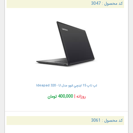
کد محصول :
3047
لپ تاپ 15 اينچي لنوو مدل Ideapad 320 - U
روزانه |
400,000 تومان
کد محصول :
3061