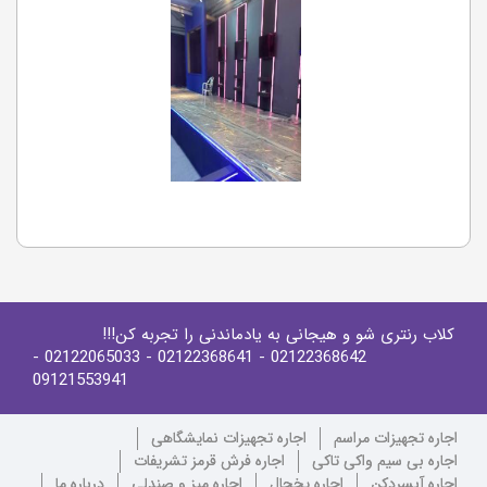
کلاب رنتری شو و هیجانی به یادماندنی را تجربه کن!!!
-
- 02122065033
- 02122368641
02122368642
09121553941
اجاره تجهیزات مراسم
اجاره تجهیزات نمایشگاهی
اجاره بی سیم واکی تاکی
اجاره فرش قرمز تشریفات
اجاره آبسردکن
اجاره یخچال
اجاره میز و صندلی
درباره ما