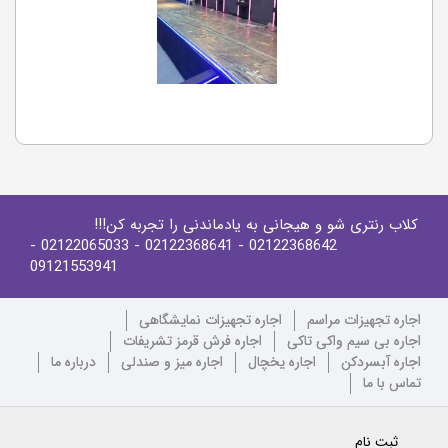
کلاب رنتری شو و هیجانی به یادماندنی را تجربه کن!!!
-
- 02122065033
- 02122368641
02122368642
09121553941
اجاره تجهیزات مراسم
اجاره تجهیزات نمایشگاهی
اجاره بی سیم واکی تاکی
اجاره فرش قرمز تشریفات
اجاره آبسردکن
اجاره یخچال
اجاره میز و صندلی
درباره ما
تماس با ما
ثبت نام