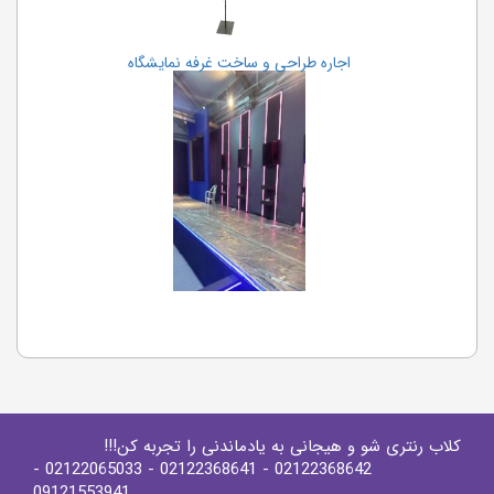
اجاره طراحی و ساخت غرفه نمایشگاه
کلاب رنتری شو و هیجانی به یادماندنی را تجربه کن!!!
-
- 02122065033
- 02122368641
02122368642
09121553941