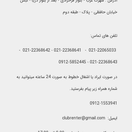
آدرس : شهرک غرب - بلوار فرحزادی - بعد از بلوار دریا - نبش
خیابان حافظی - پلاک - طبقه دوم
تلفن های تماس:
021-22065033 - 021-22368641 - 021-22368642 -
021-22368643 - 0912-5852445
در صورت ایراد یا اشغال خطوط به صورت 24 ساعته میتوانید به
شماره همراه زیر پیام بفرستید.
0912-1553941
ایمیل: clubrenter@gmail.com