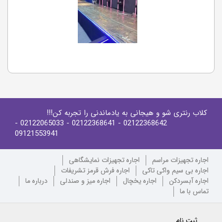
کلاب رنتری شو و هیجانی به یادماندنی را تجربه کن!!!
-
- 02122065033
- 02122368641
02122368642
09121553941
اجاره تجهیزات مراسم
اجاره تجهیزات نمایشگاهی
اجاره بی سیم واکی تاکی
اجاره فرش قرمز تشریفات
اجاره آبسردکن
اجاره یخچال
اجاره میز و صندلی
درباره ما
تماس با ما
ثبت نام