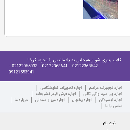
کلاب رنتری شو و هیجانی به یادماندنی را تجربه کن!!!
-
- 02122065033
- 02122368641
02122368642
09121553941
اجاره تجهیزات مراسم
اجاره تجهیزات نمایشگاهی
اجاره بی سیم واکی تاکی
اجاره فرش قرمز تشریفات
اجاره آبسردکن
اجاره یخچال
اجاره میز و صندلی
درباره ما
تماس با ما
ثبت نام