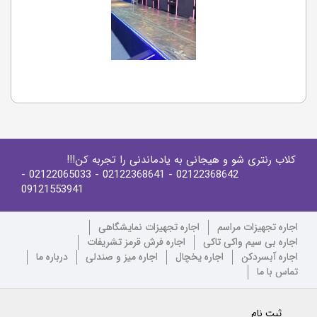
کلاب رنتری شو و هیجانی به یادماندنی را تجربه کن!!!
-
- 02122065033
- 02122368641
02122368642
09121553941
اجاره تجهیزات مراسم
اجاره تجهیزات نمایشگاهی
اجاره بی سیم واکی تاکی
اجاره فرش قرمز تشریفات
اجاره آبسردکن
اجاره یخچال
اجاره میز و صندلی
درباره ما
تماس با ما
ثبت نام