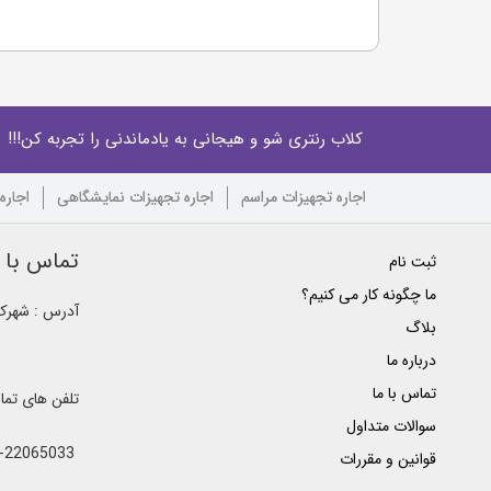
کلاب رنتری شو و هیجانی به یادماندنی را تجربه کن!!!
اجاره تجهیزات مراسم
اجاره تجهیزات نمایشگاهی
اجاره
تماس با ک
ثبت نام
ما چگونه کار می کنیم؟
آدرس : شهرک غ
بلاگ
درباره ما
تماس با ما
تلفن های تم
سوالات متداول
021-22065033 - 021-22368641 - 021-22368642 - 021-22368643 - 0912-5852445
قوانین و مقررات