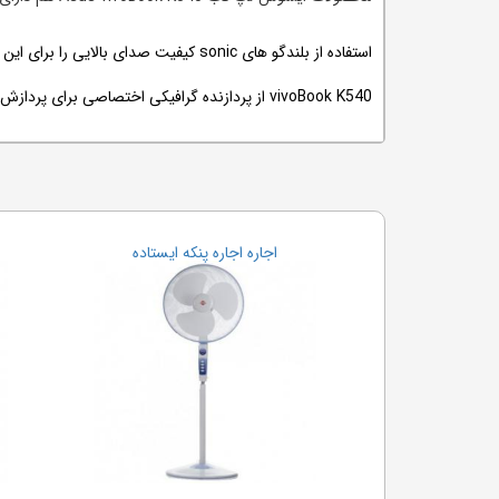
vivoBook K540 از پردازنده گرافیکی اختصاصی برای پردازش تصاویر بهره برده است.
اجاره اجاره پنکه ایستاده