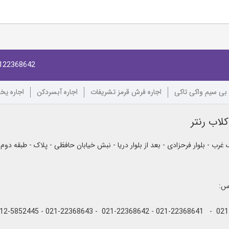
122368642
 بی سیم واکی تاکی
اجاره فرش قرمز تشریفات
اجاره آبسردکن
اجاره یخ
لاب رنتر
رب - بلوار فرحزادی - بعد از بلوار دریا - نبش خیابان حافظی - پلاک - طبقه دوم
اس: