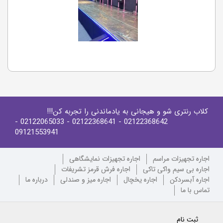
کلاب رنتری شو و هیجانی به یادماندنی را تجربه کن!!!
-
- 02122065033
- 02122368641
02122368642
09121553941
اجاره تجهیزات مراسم
اجاره تجهیزات نمایشگاهی
اجاره بی سیم واکی تاکی
اجاره فرش قرمز تشریفات
اجاره آبسردکن
اجاره یخچال
اجاره میز و صندلی
درباره ما
تماس با ما
ثبت نام