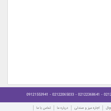
- 09121553941
- 02122065033
- 02122368641
021
چال
اجاره میز و صندلی
درباره ما
تماس با ما