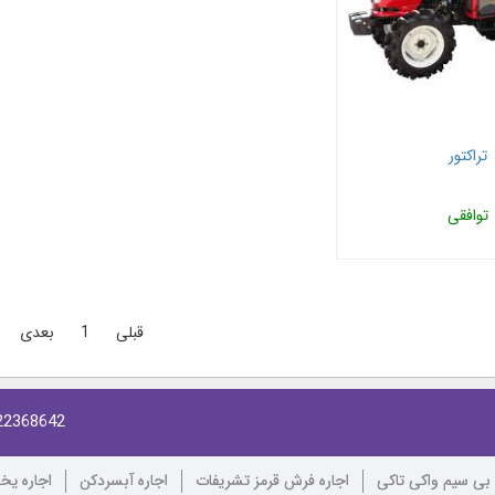
تراکتور
توافقی
قبلی
1
بعدی
22368642
 بی سیم واکی تاکی
اجاره فرش قرمز تشریفات
اجاره آبسردکن
اجاره یخ