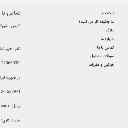
تماس با ک
ثبت نام
ما چگونه کار می کنیم؟
آدرس : شهرک غ
بلاگ
درباره ما
تماس با ما
تلفن های تم
سوالات متداول
021-22065033 - 021-22368641 - 021-22368642 - 021-22368643 - 0912-5852445
قوانین و مقررات
در صورت ایراد یا اشغال خطوط 
12-1553941
ایمیل: clubrenter@gmail.com
ساعت کاری: همه رو