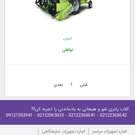
کمباین
توافقی
قبلی
1
بعدی
کلاب رنتری شو و هیجانی به یادماندنی را تجربه کن!!!
- 09121553941
- 02122065033
- 02122368641
02122368642
اجاره تجهیزات مراسم
اجاره تجهیزات نمایشگاهی