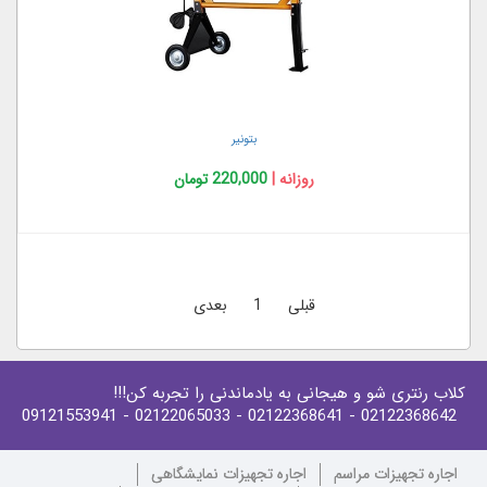
بتونیر
روزانه |
220,000 تومان
قبلی
1
بعدی
کلاب رنتری شو و هیجانی به یادماندنی را تجربه کن!!!
- 09121553941
- 02122065033
- 02122368641
02122368642
اجاره تجهیزات مراسم
اجاره تجهیزات نمایشگاهی