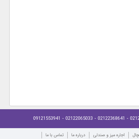
- 09121553941
- 02122065033
- 02122368641
021
چال
اجاره میز و صندلی
درباره ما
تماس با ما