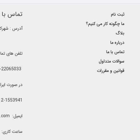
تماس با ک
ثبت نام
ما چگونه کار می کنیم؟
آدرس : شهرک غ
بلاگ
درباره ما
تماس با ما
تلفن های تم
سوالات متداول
021-22065033 - 021-22368641 - 021-22368642 - 021-22368643 - 0912-5852445
قوانین و مقررات
در صورت ایراد یا اشغال خطوط 
12-1553941
ایمیل: clubrenter@gmail.com
ساعت کاری: همه رو