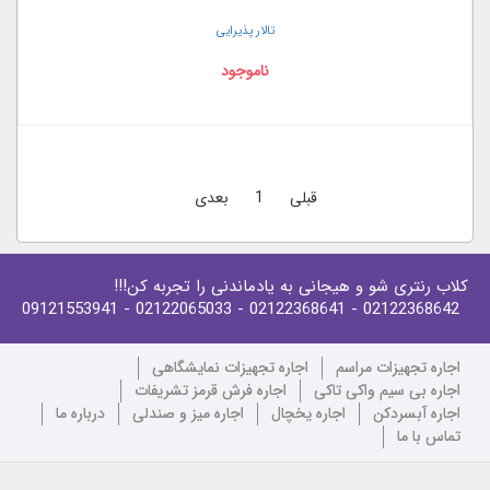
تالار پذیرایی
ناموجود
قبلی
1
بعدی
کلاب رنتری شو و هیجانی به یادماندنی را تجربه کن!!!
- 09121553941
- 02122065033
- 02122368641
02122368642
اجاره تجهیزات مراسم
اجاره تجهیزات نمایشگاهی
اجاره بی سیم واکی تاکی
اجاره فرش قرمز تشریفات
اجاره آبسردکن
اجاره یخچال
اجاره میز و صندلی
درباره ما
تماس با ما