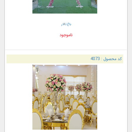
باغ تالار
ناموجود
کد محصول :
4073