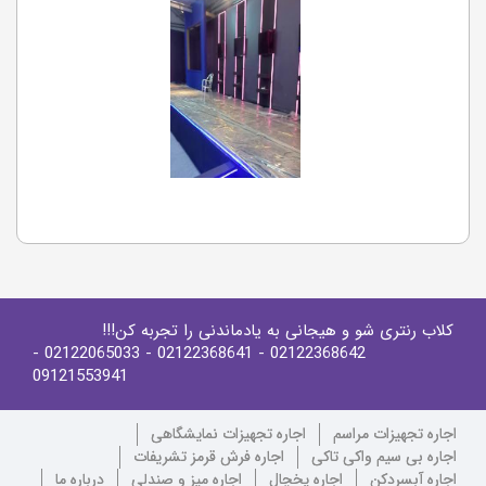
کلاب رنتری شو و هیجانی به یادماندنی را تجربه کن!!!
-
- 02122065033
- 02122368641
02122368642
09121553941
اجاره تجهیزات مراسم
اجاره تجهیزات نمایشگاهی
اجاره بی سیم واکی تاکی
اجاره فرش قرمز تشریفات
اجاره آبسردکن
اجاره یخچال
اجاره میز و صندلی
درباره ما