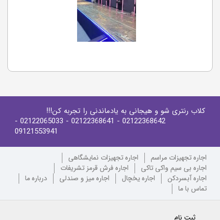
کلاب رنتری شو و هیجانی به یادماندنی را تجربه کن!!!
-
- 02122065033
- 02122368641
02122368642
09121553941
اجاره تجهیزات مراسم
اجاره تجهیزات نمایشگاهی
اجاره بی سیم واکی تاکی
اجاره فرش قرمز تشریفات
اجاره آبسردکن
اجاره یخچال
اجاره میز و صندلی
درباره ما
تماس با ما
ثبت نام