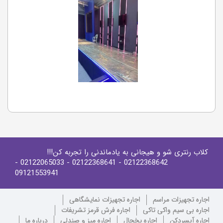
کلاب رنتری شو و هیجانی به یادماندنی را تجربه کن!!!
-
- 02122065033
- 02122368641
02122368642
09121553941
اجاره تجهیزات مراسم
اجاره تجهیزات نمایشگاهی
اجاره بی سیم واکی تاکی
اجاره فرش قرمز تشریفات
اجاره آبسردکن
اجاره یخچال
اجاره میز و صندلی
درباره ما