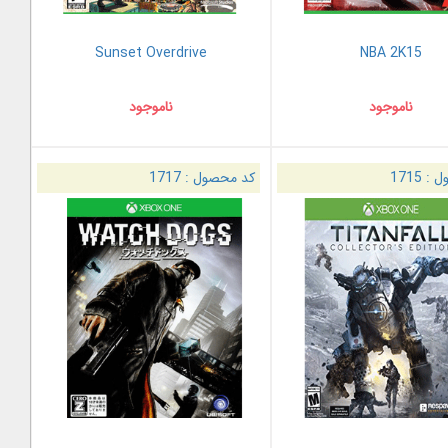
Sunset Overdrive
NBA 2K15
ناموجود
ناموجود
ل :
1715
کد محصول :
1717