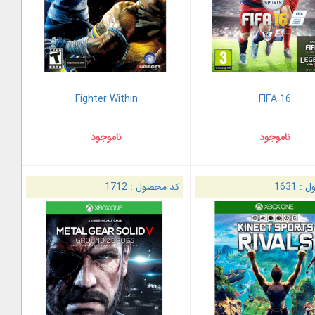
Fighter Within
FIFA 16
ناموجود
ناموجود
ل :
1631
کد محصول :
1712