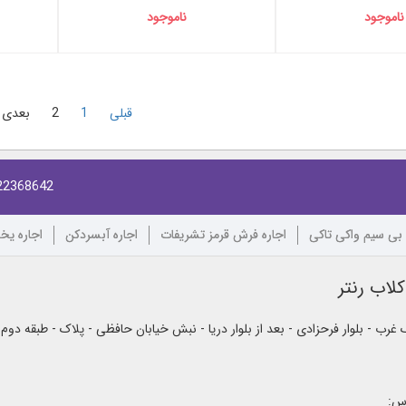
ناموجود
ناموجود
قبلی
1
2
بعدی
22368642
 بی سیم واکی تاکی
اجاره فرش قرمز تشریفات
اجاره آبسردکن
اجاره یخ
لاب رنتر
رب - بلوار فرحزادی - بعد از بلوار دریا - نبش خیابان حافظی - پلاک - طبقه دوم
اس: