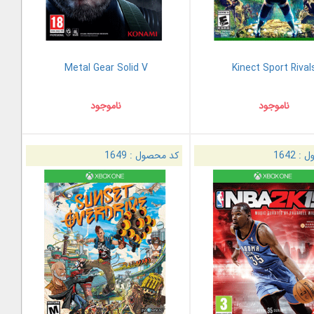
Metal Gear Solid V
Kinect Sport Rival
ناموجود
ناموجود
ل :
1642
کد محصول :
1649