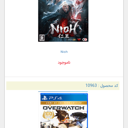
Nioh
ناموجود
کد محصول :
10963