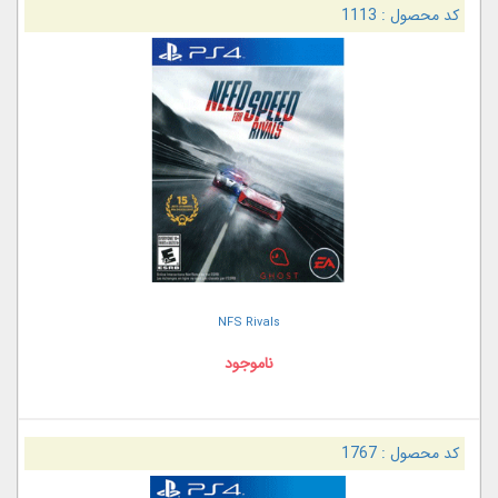
کد محصول :
1113
NFS Rivals
ناموجود
کد محصول :
1767