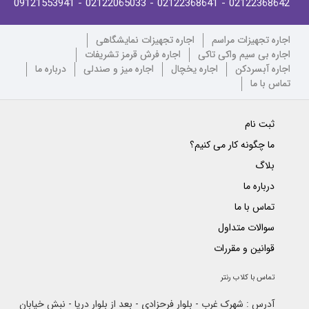
- 09121553941
- 02122065033
- 02122368641
02122368642
اجاره تجهیزات مراسم
اجاره تجهیزات نمایشگاهی
اجاره بی سیم واکی تاکی
اجاره فرش قرمز تشریفات
اجاره آبسردکن
اجاره یخچال
اجاره میز و صندلی
درباره ما
تماس با ما
ثبت نام
ما چگونه کار می کنیم؟
بلاگ
درباره ما
تماس با ما
سوالات متداول
قوانین و مقررات
تماس با کلاب رنتر
آدرس : شهرک غرب - بلوار فرحزادی - بعد از بلوار دریا - نبش خیابان