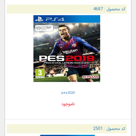
کد محصول :
4687
pes2020
ناموجود
کد محصول :
2501