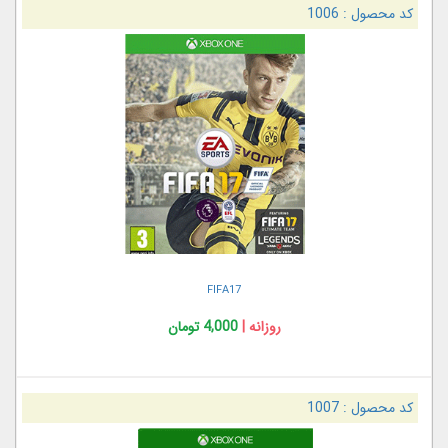
کد محصول :
1006
FIFA17
روزانه |
4,000 تومان
کد محصول :
1007