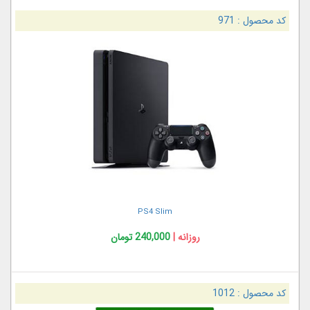
کد محصول :
971
PS4 Slim
روزانه |
240,000 تومان
کد محصول :
1012