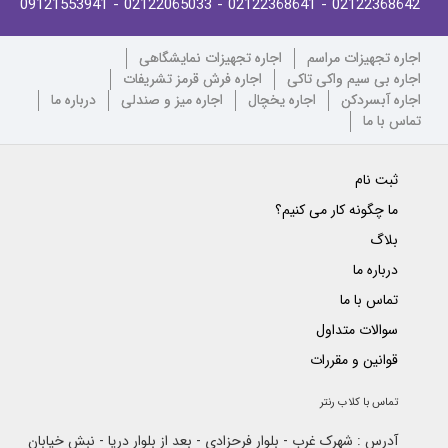
- 09121553941
- 02122065033
- 02122368641
02122368642
اجاره تجهیزات مراسم
اجاره تجهیزات نمایشگاهی
اجاره بی سیم واکی تاکی
اجاره فرش قرمز تشریفات
اجاره آبسردکن
اجاره یخچال
اجاره میز و صندلی
درباره ما
تماس با ما
ثبت نام
ما چگونه کار می کنیم؟
بلاگ
درباره ما
تماس با ما
سوالات متداول
قوانین و مقررات
تماس با کلاب رنتر
آدرس : شهرک غرب - بلوار فرحزادی - بعد از بلوار دریا - نبش خیابان