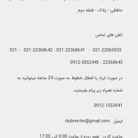
حافظی - پلاک - طبقه دوم
تلفن های تماس:
021-22065033 - 021-22368641 - 021-22368642 - 021-
22368643 - 0912-5852445
در صورت ایراد یا اشغال خطوط به صورت 24 ساعته میتوانید به
شماره همراه زیر پیام بفرستید.
0912-1553941
ایمیل: clubrenter@gmail.com
ساعت کاری: همه روزه از ساعت 9:00 الی 17:00