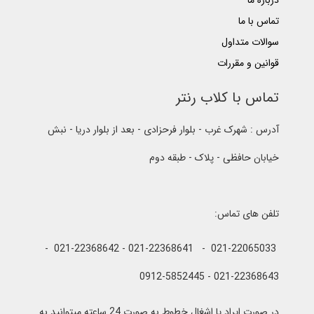
درباره ما
تماس با ما
سوالات متداول
قوانین و مقررات
تماس با کلاب رنتر
آدرس : شهرک غرب - بلوار فرحزادی - بعد از بلوار دریا - نبش
خیابان حافظی - پلاک - طبقه دوم
تلفن های تماس:
021-22065033 - 021-22368641 - 021-22368642 -
021-22368643 - 0912-5852445
در صورت ایراد یا اشغال خطوط به صورت 24 ساعته میتوانید به