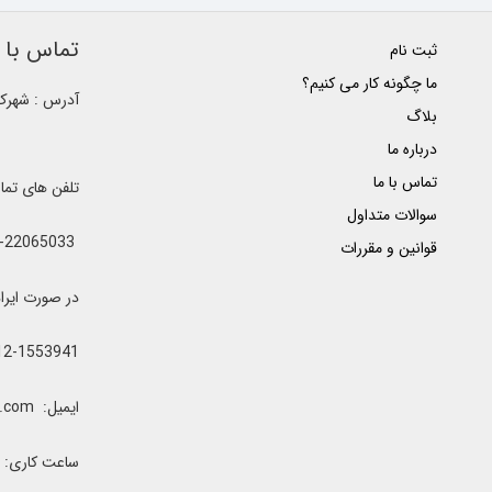
تماس با ک
ثبت نام
ما چگونه کار می کنیم؟
آدرس : شهرک غ
بلاگ
درباره ما
تماس با ما
تلفن های تم
سوالات متداول
021-22065033 - 021-22368641 - 021-22368642 - 021-22368643 - 0912-5852445
قوانین و مقررات
در صورت ایراد یا اشغال خطوط 
12-1553941
ایمیل: clubrenter@gmail.com
ساعت کاری: همه رو