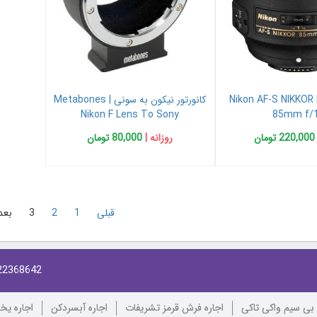
لنز ۸۵ نیکون | Nikon AF-S NIKKOR
کانورتور نیکون به سونی | Metabones
Nikon F Lens To Sony
85mm f/1
220,000 تومان
روزانه |
80,000 تومان
قبلی
1
2
3
بعد
22368642
 بی سیم واکی تاکی
اجاره فرش قرمز تشریفات
اجاره آبسردکن
اجاره یخ