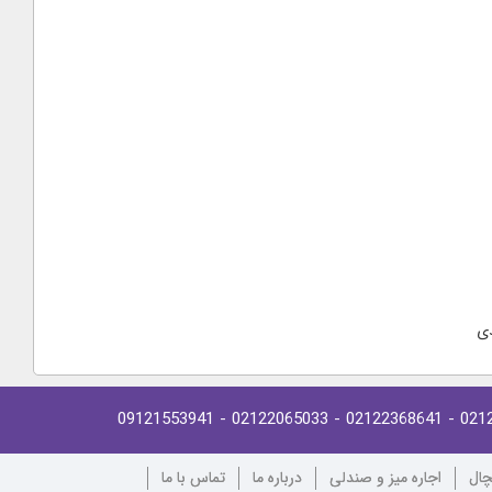
ی
- 09121553941
- 02122065033
- 02122368641
021
چال
اجاره میز و صندلی
درباره ما
تماس با ما