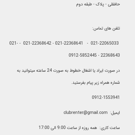
حافظی - پلاک - طبقه دوم
تلفن های تماس:
021-22065033 - 021-22368641 - 021-22368642 - 021-
22368643 - 0912-5852445
در صورت ایراد یا اشغال خطوط به صورت 24 ساعته میتوانید به
شماره همراه زیر پیام بفرستید.
0912-1553941
ایمیل: clubrenter@gmail.com
ساعت کاری: همه روزه از ساعت 9:00 الی 17:00