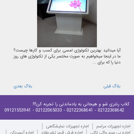
آیا میدانید بهترین تکنولوژی لمسی برای کسب و کارها چیست؟
ما در اینجا میخواهیم به صورت مختصر یکی از تکنولوژی های روز
دنیا را که برای ...
بلاگ قبلی
بلاگ بعدی
کلاب رنتری شو و هیجانی به یادماندنی را تجربه کن!!!
- 09121553941
- 02122065033
- 02122368641
02122368642
اجاره تجهیزات مراسم
اجاره تجهیزات نمایشگاهی
اجاره بی سیم واکی تاکی
اجاره فرش قرمز تشریفات
اجاره آبسردکن