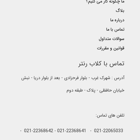
ما چگونه کار می کنیم؟
بلاگ
درباره ما
تماس با ما
سوالات متداول
قوانین و مقررات
تماس با کلاب رنتر
آدرس : شهرک غرب - بلوار فرحزادی - بعد از بلوار دریا - نبش
خیابان حافظی - پلاک - طبقه دوم
تلفن های تماس:
021-22065033 - 021-22368641 - 021-22368642 -