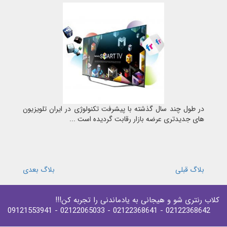
در طول چند سال گذشته با پیشرفت تکنولوژی در ایران تلویزیون
های جدیدتری عرضه بازار رقابت گردیده است ...
بلاگ قبلی
بلاگ بعدی
کلاب رنتری شو و هیجانی به یادماندنی را تجربه کن!!!
- 09121553941
- 02122065033
- 02122368641
02122368642