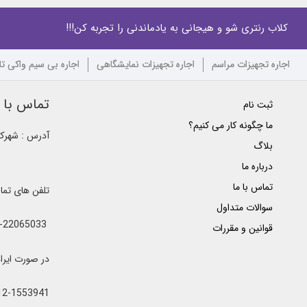
کلاب رنتری شو و هیجانی به یادماندنی را تجربه کن!!!
اجاره تجهیزات مراسم
اجاره تجهیزات نمایشگاهی
اجاره بی سیم واکی ت
تماس با ک
ثبت نام
ما چگونه کار می کنیم؟
آدرس : شهرک غ
بلاگ
درباره ما
تماس با ما
تلفن های تم
سوالات متداول
021-22065033 - 021-22368641 - 021-22368642 - 021-22368643 - 0912-5852445
قوانین و مقررات
در صورت ایراد یا اشغال خطوط 
12-1553941