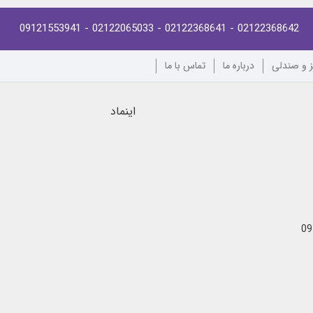
- 09121553941
- 02122065033
- 02122368641
02122368642
ز و صندلی
درباره ما
تماس با ما
اینماد